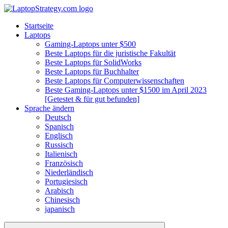
Startseite
Laptops
Gaming-Laptops unter $500
Beste Laptops für die juristische Fakultät
Beste Laptops für SolidWorks
Beste Laptops für Buchhalter
Beste Laptops für Computerwissenschaften
Beste Gaming-Laptops unter $1500 im April 2023
[Getestet & für gut befunden]
Sprache ändern
Deutsch
Spanisch
Englisch
Russisch
Italienisch
Französisch
Niederländisch
Portugiesisch
Arabisch
Chinesisch
japanisch